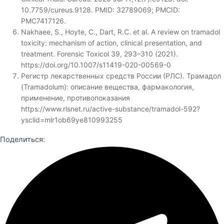
10.7759/cureus.9128. PMID: 32789069; PMCID:
PMC7417126.
Nakhaee, S., Hoyte, C., Dart, R.C. et al. A review on tramadol
toxicity: mechanism of action, clinical presentation, and
treatment. Forensic Toxicol 39, 293–310 (2021).
https://doi.org/10.1007/s11419-020-00569-0
Регистр лекарственных средств России (РЛС). Трамадол
(Tramadolum): описание вещества, фармакология,
применение, противопоказания
https://www.rlsnet.ru/active-substance/tramadol-592?
ysclid=mlr1ob69ye810993255
Поделиться: