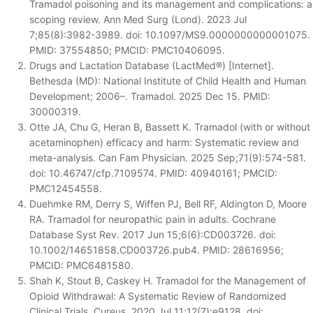
Tramadol poisoning and its management and complications: a
scoping review. Ann Med Surg (Lond). 2023 Jul
7;85(8):3982-3989. doi: 10.1097/MS9.0000000000001075.
PMID: 37554850; PMCID: PMC10406095.
Drugs and Lactation Database (LactMed®) [Internet].
Bethesda (MD): National Institute of Child Health and Human
Development; 2006–. Tramadol. 2025 Dec 15. PMID:
30000319.
Otte JA, Chu G, Heran B, Bassett K. Tramadol (with or without
acetaminophen) efficacy and harm: Systematic review and
meta-analysis. Can Fam Physician. 2025 Sep;71(9):574-581.
doi: 10.46747/cfp.7109574. PMID: 40940161; PMCID:
PMC12454558.
Duehmke RM, Derry S, Wiffen PJ, Bell RF, Aldington D, Moore
RA. Tramadol for neuropathic pain in adults. Cochrane
Database Syst Rev. 2017 Jun 15;6(6):CD003726. doi:
10.1002/14651858.CD003726.pub4. PMID: 28616956;
PMCID: PMC6481580.
Shah K, Stout B, Caskey H. Tramadol for the Management of
Opioid Withdrawal: A Systematic Review of Randomized
Clinical Trials. Cureus. 2020 Jul 11;12(7):e9128. doi: