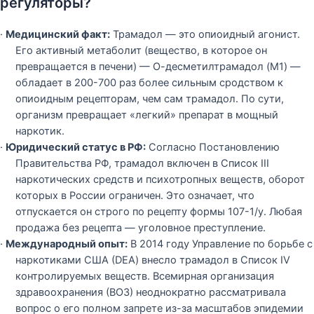
регуляторы?
·
Медицинский факт:
Трамадол — это опиоидный агонист.
Его активный метаболит (вещество, в которое он
превращается в печени) — О-десметилтрамадол (M1) —
обладает в 200-700 раз более сильным сродством к
опиоидным рецепторам, чем сам трамадол. По сути,
организм превращает «легкий» препарат в мощный
наркотик.
·
Юридический статус в РФ:
Согласно Постановлению
Правительства РФ, трамадол включен в Список III
наркотических средств и психотропных веществ, оборот
которых в России ограничен. Это означает, что
отпускается он строго по рецепту формы 107-1/у. Любая
продажа без рецепта — уголовное преступление.
·
Международный опыт:
В 2014 году Управление по борьбе с
наркотиками США (DEA) внесло трамадол в Список IV
контролируемых веществ. Всемирная организация
здравоохранения (ВОЗ) неоднократно рассматривала
вопрос о его полном запрете из-за масштабов эпидемии