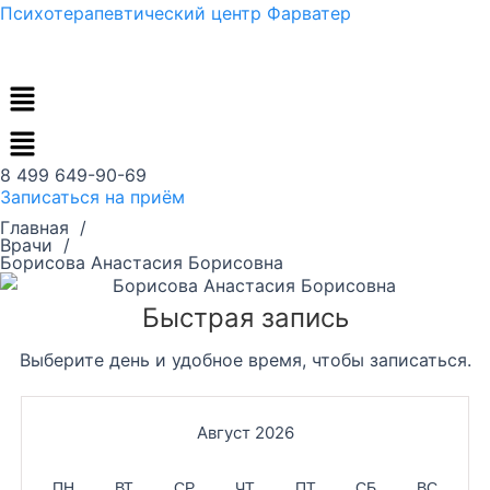
Перейти
Психотерапевтический центр Фарватер
к
содержимому
Меню
8 499 649-90-69
Записаться на приём
Главная /
Врачи /
Борисова Анастасия Борисовна
Быстрая запись
Выберите день и удобное время, чтобы записаться.
Август 2026
ПН
ВТ
СР
ЧТ
ПТ
СБ
ВС