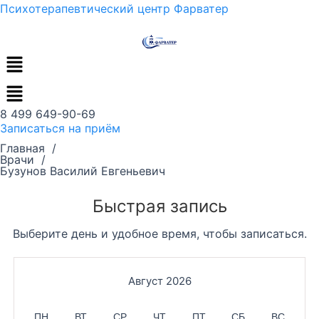
Перейти
Психотерапевтический центр Фарватер
к
содержимому
Меню
8 499 649-90-69
Записаться на приём
Главная /
Врачи /
Бузунов Василий Евгеньевич
Быстрая запись
Выберите день и удобное время, чтобы записаться.
Август 2026
ПН
ВТ
СР
ЧТ
ПТ
СБ
ВС