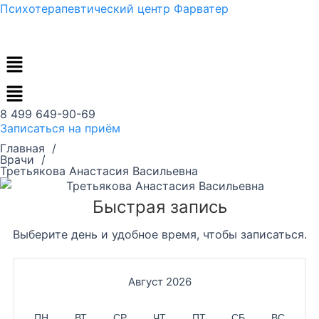
Перейти
Психотерапевтический центр Фарватер
к
содержимому
Меню
8 499 649-90-69
Записаться на приём
Главная /
Врачи /
Третьякова Анастасия Васильевна
Быстрая запись
Выберите день и удобное время, чтобы записаться.
Август 2026
ПН
ВТ
СР
ЧТ
ПТ
СБ
ВС