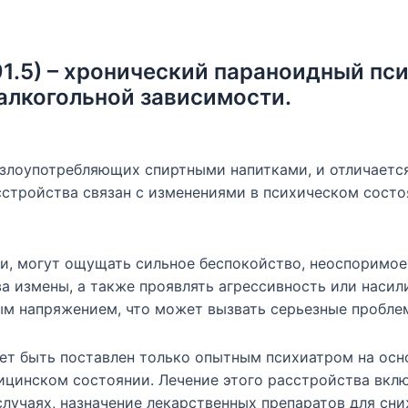
1.5) – хронический параноидный пс
алкогольной зависимости.
, злоупотребляющих спиртными напитками, и отличает
сстройства связан с изменениями в психическом сост
и, могут ощущать сильное беспокойство, неоспоримое 
 измены, а также проявлять агрессивность или насили
 напряжением, что может вызвать серьезные проблем
ет быть поставлен только опытным психиатром на осно
цинском состоянии. Лечение этого расстройства вклю
случаях, назначение лекарственных препаратов для сн