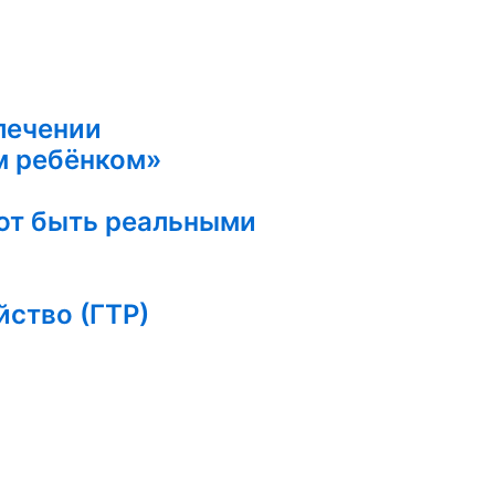
лечении
м ребёнком»
ают быть реальными
йство (ГТР)