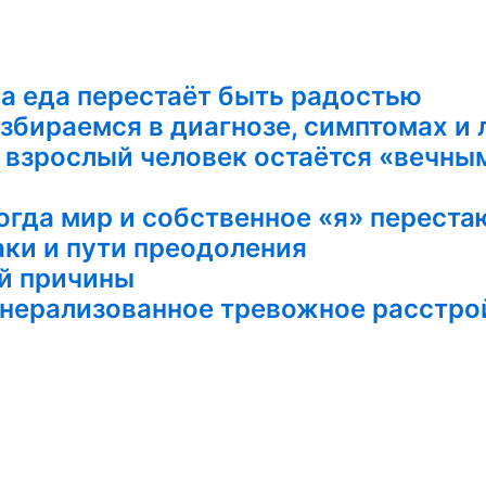
а еда перестаёт быть радостью
бираемся в диагнозе, симптомах и 
 взрослый человек остаётся «вечны
огда мир и собственное «я» перест
ки и пути преодоления
ой причины
генерализованное тревожное расстро