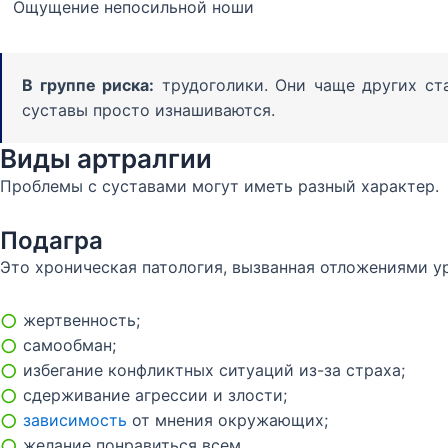
Ощущение непосильной ноши
В группе риска:
трудоголики. Они чаще других ст
суставы просто изнашиваются.
Виды артралгии
Проблемы с суставами могут иметь разный характер.
Подагра
Это хроническая патология, вызванная отложениями у
○
жертвенность;
○
самообман;
○
избегание конфликтных ситуаций из-за страха;
○
сдерживание агрессии и злости;
○
зависимость
от мнения окружающих;
○
желание понравиться всем.