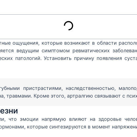
иятные ощущения, которые возникают в области распол
ляется ведущим симптомом ревматических заболеван
еских патологий. Установить причину появления сус
губными пристрастиями, наследственностью, мало
а, травмами. Кроме этого, артралгию связывают с пси
лезни
и, что эмоции напрямую влияют на здоровье челов
гормонами, которые синтезируются в момент напряжен