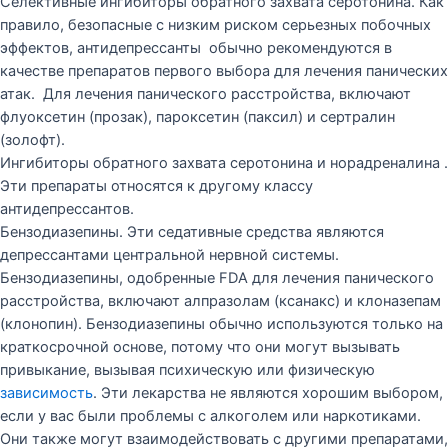
Селективные ингибиторы обратного захвата серотонина. Как
правило, безопасные с низким риском серьезных побочных
эффектов, антидепрессанты обычно рекомендуются в
качестве препаратов первого выбора для лечения панических
атак. Для лечения панического расстройства, включают
флуоксетин (прозак), пароксетин (паксил) и сертралин
(золофт).
Ингибиторы обратного захвата серотонина и норадреналина .
Эти препараты относятся к другому классу
антидепрессантов.
Бензодиазепины. Эти седативные средства являются
депрессантами центральной нервной системы.
Бензодиазепины, одобренные FDA для лечения панического
расстройства, включают алпразолам (ксанакс) и клоназепам
(клонопин). Бензодиазепины обычно используются только на
краткосрочной основе, потому что они могут вызывать
привыкание, вызывая психическую или физическую
зависимость
. Эти лекарства не являются хорошим выбором,
если у вас были проблемы с алкоголем или наркотиками.
Они также могут взаимодействовать с другими препаратами,