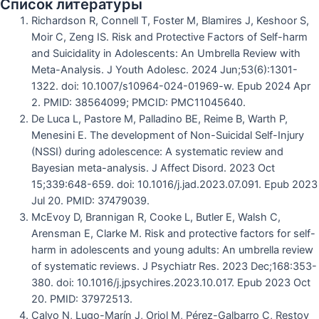
Список литературы
Richardson R, Connell T, Foster M, Blamires J, Keshoor S,
Moir C, Zeng IS. Risk and Protective Factors of Self-harm
and Suicidality in Adolescents: An Umbrella Review with
Meta-Analysis. J Youth Adolesc. 2024 Jun;53(6):1301-
1322. doi: 10.1007/s10964-024-01969-w. Epub 2024 Apr
2. PMID: 38564099; PMCID: PMC11045640.
De Luca L, Pastore M, Palladino BE, Reime B, Warth P,
Menesini E. The development of Non-Suicidal Self-Injury
(NSSI) during adolescence: A systematic review and
Bayesian meta-analysis. J Affect Disord. 2023 Oct
15;339:648-659. doi: 10.1016/j.jad.2023.07.091. Epub 2023
Jul 20. PMID: 37479039.
McEvoy D, Brannigan R, Cooke L, Butler E, Walsh C,
Arensman E, Clarke M. Risk and protective factors for self-
harm in adolescents and young adults: An umbrella review
of systematic reviews. J Psychiatr Res. 2023 Dec;168:353-
380. doi: 10.1016/j.jpsychires.2023.10.017. Epub 2023 Oct
20. PMID: 37972513.
Calvo N, Lugo-Marín J, Oriol M, Pérez-Galbarro C, Restoy