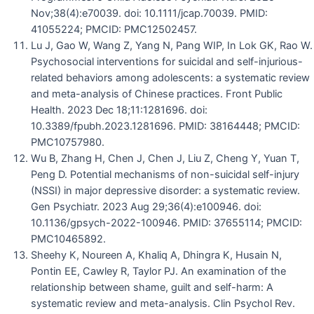
Nov;38(4):e70039. doi: 10.1111/jcap.70039. PMID:
41055224; PMCID: PMC12502457.
Lu J, Gao W, Wang Z, Yang N, Pang WIP, In Lok GK, Rao W.
Psychosocial interventions for suicidal and self-injurious-
related behaviors among adolescents: a systematic review
and meta-analysis of Chinese practices. Front Public
Health. 2023 Dec 18;11:1281696. doi:
10.3389/fpubh.2023.1281696. PMID: 38164448; PMCID:
PMC10757980.
Wu B, Zhang H, Chen J, Chen J, Liu Z, Cheng Y, Yuan T,
Peng D. Potential mechanisms of non-suicidal self-injury
(NSSI) in major depressive disorder: a systematic review.
Gen Psychiatr. 2023 Aug 29;36(4):e100946. doi:
10.1136/gpsych-2022-100946. PMID: 37655114; PMCID:
PMC10465892.
Sheehy K, Noureen A, Khaliq A, Dhingra K, Husain N,
Pontin EE, Cawley R, Taylor PJ. An examination of the
relationship between shame, guilt and self-harm: A
systematic review and meta-analysis. Clin Psychol Rev.