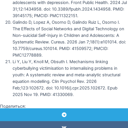
adolescents with depression. Front Public Health. 2024 Jul
31;12:1434958. doi: 10.3389/fpubh.2024.1434958. PMID:
39145175; PMCID: PMC11322151.
Galindo D, Lopez A, Osorno D, Galindo Ruiz L, Osorno I.
The Effects of Social Networks and Digital Technology on
Non-suicidal Self-Injury in Children and Adolescents: A
Systematic Review. Cureus. 2026 Jan 7;18(1):e101014. doi:
10.7759/cureus.101014. PMID: 41509572; PMCID:
PMC12778889.
Li Y, Liu Y, Knoll M, Obsuth I. Mechanisms linking
cyberbullying victimisation to internalising problems in
youth: A systematic review and meta-analytic structural
equation modelling. Clin Psychol Rev. 2026
Feb;123:102672. doi: 10.1016/j.cpr.2025.102672. Epub
2025 Nov 19. PMID: 41330069.
Поделиться: