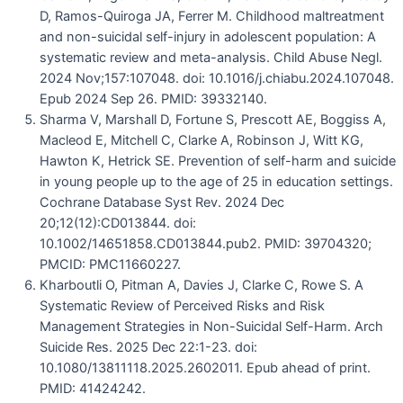
D, Ramos-Quiroga JA, Ferrer M. Childhood maltreatment
and non-suicidal self-injury in adolescent population: A
systematic review and meta-analysis. Child Abuse Negl.
2024 Nov;157:107048. doi: 10.1016/j.chiabu.2024.107048.
Epub 2024 Sep 26. PMID: 39332140.
Sharma V, Marshall D, Fortune S, Prescott AE, Boggiss A,
Macleod E, Mitchell C, Clarke A, Robinson J, Witt KG,
Hawton K, Hetrick SE. Prevention of self-harm and suicide
in young people up to the age of 25 in education settings.
Cochrane Database Syst Rev. 2024 Dec
20;12(12):CD013844. doi:
10.1002/14651858.CD013844.pub2. PMID: 39704320;
PMCID: PMC11660227.
Kharboutli O, Pitman A, Davies J, Clarke C, Rowe S. A
Systematic Review of Perceived Risks and Risk
Management Strategies in Non-Suicidal Self-Harm. Arch
Suicide Res. 2025 Dec 22:1-23. doi:
10.1080/13811118.2025.2602011. Epub ahead of print.
PMID: 41424242.