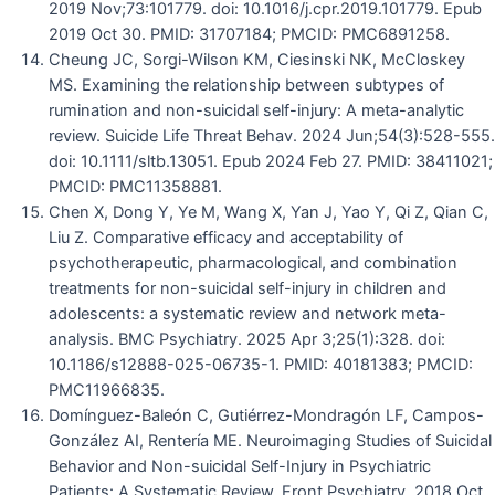
2019 Nov;73:101779. doi: 10.1016/j.cpr.2019.101779. Epub
2019 Oct 30. PMID: 31707184; PMCID: PMC6891258.
Cheung JC, Sorgi-Wilson KM, Ciesinski NK, McCloskey
MS. Examining the relationship between subtypes of
rumination and non-suicidal self-injury: A meta-analytic
review. Suicide Life Threat Behav. 2024 Jun;54(3):528-555.
doi: 10.1111/sltb.13051. Epub 2024 Feb 27. PMID: 38411021;
PMCID: PMC11358881.
Chen X, Dong Y, Ye M, Wang X, Yan J, Yao Y, Qi Z, Qian C,
Liu Z. Comparative efficacy and acceptability of
psychotherapeutic, pharmacological, and combination
treatments for non-suicidal self-injury in children and
adolescents: a systematic review and network meta-
analysis. BMC Psychiatry. 2025 Apr 3;25(1):328. doi:
10.1186/s12888-025-06735-1. PMID: 40181383; PMCID:
PMC11966835.
Domínguez-Baleón C, Gutiérrez-Mondragón LF, Campos-
González AI, Rentería ME. Neuroimaging Studies of Suicidal
Behavior and Non-suicidal Self-Injury in Psychiatric
Patients: A Systematic Review. Front Psychiatry. 2018 Oct